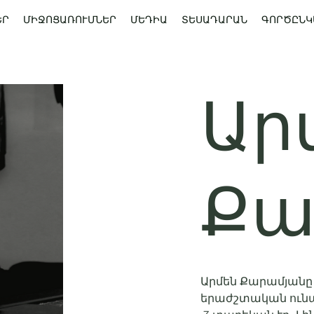
ԵՐ
ՄԻՋՈՑԱՌՈՒՄՆԵՐ
ՄԵԴԻԱ
ՏԵՍԱԴԱՐԱՆ
ԳՈՐԾԸՆԿ
Ար
Քա
Արմեն Քարամյանը 
երաժշտական ունակ