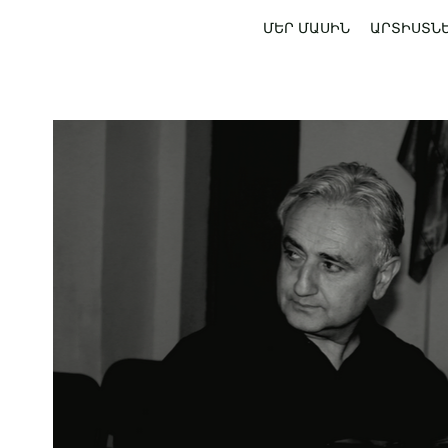
ՄԵՐ ՄԱՍԻՆ
ԱՐՏԻՍՏՆ