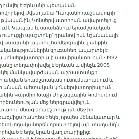
նդունվել է Երևանի պետական
սովորելով Սվետլանա Դադյանի դաշնամուրի
5 թվականին, Կոնսերվատորիան ավարտելուց
ւմ է Կապան և ստանձնում երաժշտական
ի ուսուցչի պաշտոնը՝ դրանով իսկ նշանակալի
վ Կապանի ակտիվ համերգային կյանքին։
ականություններին զուգահեռ, ավարտել է
կոնսերվատորիայի ասպիրանտուրան։ 1992
անը տեղափոխվել է Երևան և մինչև 2005
ակել մանկավարժական աշխատանքը
նի անվան երաժշտական ուսումնարանում և
ի անվան պետական կոնսերվատորիայում։
կանին Կարմիր Խաչի Միջազգային Կոմիտեում
ծունեության մեջ ներգրավվելուն,
արիմ մնաց երաժշտության մեջ իր
բազմիցս հանդես է եկել որպես մենակատար և
՝ հետևողականորեն դրսևորելով այն տաղանդն
շնորհված է եղել նրան վաղ տարիքից: