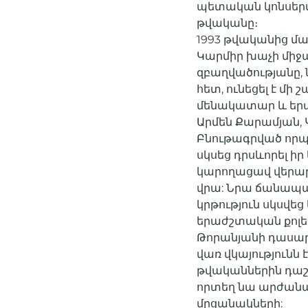
պետական կոնսերվ
թվականը։
1993 թվականից մա
Կարմիր խաչի միջ
զբաղվածությանը, 
հետ, ունեցել է մի
մենակատար և եր
Արմեն Քարամյան, 
Բնութագրված որպ
սկսեց դրսևորել 
կարողացավ վերարտ
վրա: Նրա ճանապա
կրթություն սկսվե
երաժշտական քոլեջ
Թորանյանի դասար
վառ վկայությունն 
թվականներին դաշ
որտեղ նա արժանաց
մրցանակների: