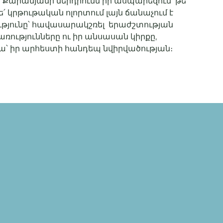
ի Քարամյանի ներդրումն իր ասպարեզում՝ թե՛
 կրթութական ոլորտում լայն ճանաչում է
ւթյունը՝ հավասարակշռել երաժշտության
ռությունները ու իր անսասան կիրքը,
նրա՝ իր արհեստի հանդեպ նվիրվածության։