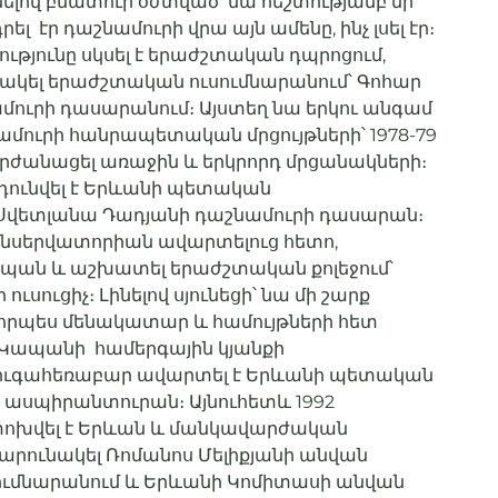
նելով բնատուր օժտված՝ նա հեշտությամբ մի
 էր դաշնամուրի վրա այն ամենը, ինչ լսել էր։
թյունը սկսել է երաժշտական դպրոցում,
նակել երաժշտական ուսումնարանում՝ Գոհար
մուրի դասարանում։ Այստեղ նա երկու անգամ
ամուրի հանրապետական մրցույթների՝ 1978-79
րժանացել առաջին և երկրորդ մրցանակների։
նդունվել է Երևանի պետական
Սվետլանա Դադյանի դաշնամուրի դասարան։
Կոնսերվատորիան ավարտելուց հետո,
պան և աշխատել երաժշտական քոլեջում՝
ւսուցիչ։ Լինելով սյունեցի՝ նա մի շարք
ել որպես մենակատար և համույթների հետ
 Կապանի համերգային կյանքի
ուգահեռաբար ավարտել է Երևանի պետական
 ասպիրանտուրան։ Այնուհետև 1992
ոխվել է Երևան և մանկավարժական
 շարունակել Ռոմանոս Մելիքյանի անվան
ւմնարանում և Երևանի Կոմիտասի անվան