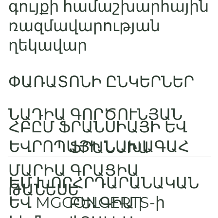
գույքի համաշխարհային
ռազմավարության
ղեկավար
ՓԱՌԱՏՈՆԻ ԸՆԿԵՐՆԵՐ
ՆԱԴԻԱ ԳՈՐԾՈՒՆՅԱՆ
ՀԲԸՄ ՖՐԱՆՍԻԱՅԻ ԵՎ
ԵՎՐՈՊԱՅԻ ՆԱԽԱԳԱՀ
ՖՐԱՆՍԻԱ
ՄԱՐԻԱ ԳՐԱՑԻԱ
ԵՄ ԽՈՐՀՐԴԱՐԱՆԱԿԱՆ
ԹԱՆԵՍԵ
ԵՎ MGCONCERTS-ի
ԲԵԼԳԻԱ |