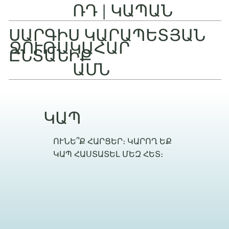
ՌԴ | ԿԱՊԱՆ
ՍԱՐԳԻՍ ԿԱՐԱՊԵՏՅԱՆ
ՋՈՒԹԱԿԱՀԱՐ
ԸՆՏԱՆԻՔ
ԱՄՆ
ԿԱՊ
ՈՒՆԵ՞Ք ՀԱՐՑԵՐ։ ԿԱՐՈՂ ԵՔ
ԿԱՊ ՀԱՍՏԱՏԵԼ ՄԵԶ ՀԵՏ։