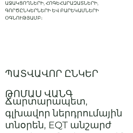
ԱՋԱԿՑՈՂՆԵՐԻ, ՀՈԳԵՀԱՐԱԶԱՏՆԵՐԻ,
ԳՈՐԾԸՆԿԵՐՆԵՐԻ ԵՎ ԲԱՐԵԿԱՄՆԵՐԻ
ՕԳՆՈՒԹՅԱՄԲ։
ՊԱՏՎԱՎՈՐ ԸՆԿԵՐ
ԹՈՄԱՍ ՎԱՆԳ
Ճարտարապետ,
գլխավոր ներդրումային
տնօրեն, EQT անշարժ