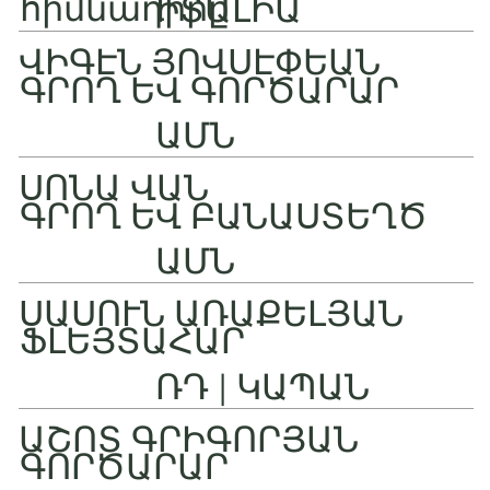
հիմնադիրը
ԻՏԱԼԻԱ
ՎԻԳԷՆ ՅՈՎՍԷՓԵԱՆ
ԳՐՈՂ ԵՎ ԳՈՐԾԱՐԱՐ
ԱՄՆ
ՍՈՆԱ ՎԱՆ
ԳՐՈՂ ԵՎ ԲԱՆԱՍՏԵՂԾ
ԱՄՆ
ՍԱՍՈՒՆ ԱՌԱՔԵԼՅԱՆ
ՖԼԵՅՏԱՀԱՐ
ՌԴ | ԿԱՊԱՆ
ԱՇՈՏ ԳՐԻԳՈՐՅԱՆ
ԳՈՐԾԱՐԱՐ