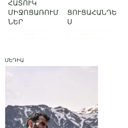
ՀԱՏՈՒԿ
ՄԻՋՈՑԱՌՈՒՄ
ՑՈՒՑԱՀԱՆԴԵ
ՆԵՐ
Ս
ԱՎԵԼԻՆ
ԱՎԵԼԻՆ
ՄԵԴԻԱ