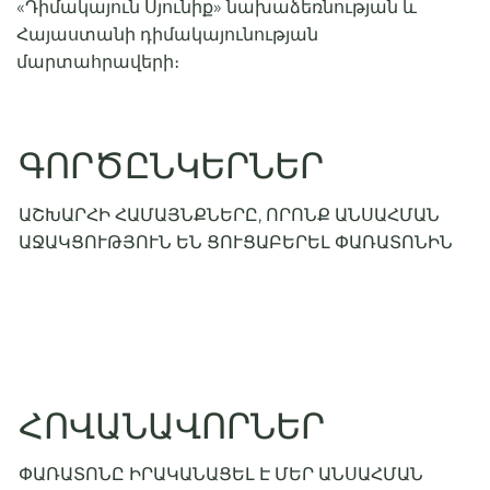
«Դիմակայուն Սյունիք» նախաձեռնության և
Հայաստանի դիմակայունության
մարտահրավերի։
ԳՈՐԾԸՆԿԵՐՆԵՐ
ԱՇԽԱՐՀԻ ՀԱՄԱՅՆՔՆԵՐԸ, ՈՐՈՆՔ ԱՆՍԱՀՄԱՆ
ԱՋԱԿՑՈՒԹՅՈՒՆ ԵՆ ՑՈՒՑԱԲԵՐԵԼ ՓԱՌԱՏՈՆԻՆ
ՀՈՎԱՆԱՎՈՐՆԵՐ
ՓԱՌԱՏՈՆԸ ԻՐԱԿԱՆԱՑԵԼ Է ՄԵՐ ԱՆՍԱՀՄԱՆ