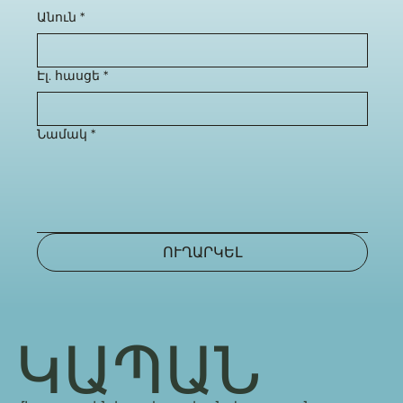
Անուն
*
Էլ. հասցե
*
Նամակ
*
ՈՒՂԱՐԿԵԼ
ԿԱՊԱՆ