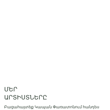
ՄԵՐ
ԱՐՏԻՍՏՆԵՐԸ
Բացահայտեք Կապան Փառատոնում հանդես