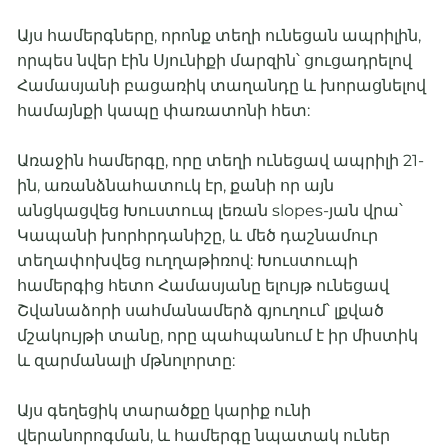
Այս համերգները, որոնք տեղի ունեցան ապրիլին,
որպես նվեր էին Սյունիքի մարզին՝ ցուցադրելով
Համասյանի բացառիկ տաղանդը և խորացնելով
համայնքի կապը փառատոնի հետ:
Առաջին համերգը, որը տեղի ունեցավ ապրիլի 21-
ին, առանձնահատուկ էր, քանի որ այն
անցկացվեց Խուստուպ լեռան slopes-յան վրա՝
Կապանի խորհրդանիշը, և մեծ դաշնամուր
տեղափոխվեց ուղղաթիռով: Խուստուպի
համերգից հետո Համասյանը ելույթ ունեցավ
Շվանաձորի սահմանամերձ գյուղում՝ լքված
մշակույթի տանը, որը պահպանում է իր միստիկ
և զարմանալի մթնոլորտը:
Այս գեղեցիկ տարածքը կարիք ունի
վերանորոգման, և համերգը նպատակ ուներ