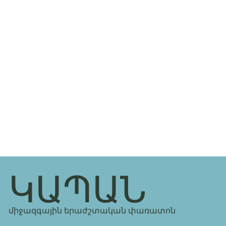
ԿԱՊԱՆ
միջազգային երաժշտական փառատոն