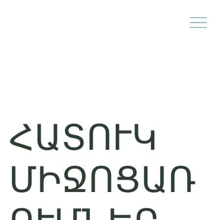
ՀԱՏՈՒԿ
ՄԻՋՈՑԱՌ