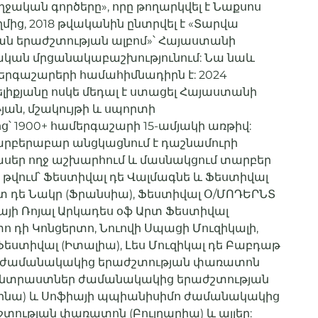
ջական գործերը», որը թողարկվել է Նաքսոս
մից, 2018 թվականին ընտրվել է «Տարվա
ան երաժշտության ալբոմ»՝ Հայաստանի
կան մրցանակաբաշխությունում: Նա նաև
մերգաշարերի համահիմնադիրն է: 2024
լիքյանը ոսկե մեդալ է ստացել Հայաստանի
յան, մշակույթի և սպորտի
՝ 1900+ համերգաշարի 15-ամյակի առթիվ:
պարբերաբար անցկացնում է դաշնամուրի
սեր ողջ աշխարհում և մասնակցում տարբեր
թվում՝ Ֆեստիվալ դե Վալմագնե և Ֆեստիվալ
տ դե Նակր (Ֆրանսիա), Ֆեստիվալ Օ/ՄՈԴԵՐՆՏ
այի Ռոյալ Արկադես օֆ Արտ Ֆեստիվալ
տո դի Կոնցերտո, Նուովի Սպացի Մուզիկալի,
Ֆեստիվալ (Իտալիա), Լես Մուզիկալ դե Բաբդաթ
ս ժամանակակից երաժշտության փառատոն
 Կոնտրաստներ ժամանակակից երաժշտության
ինա) և Սոֆիայի պպիանիսիմո ժամանակակից
տության փառատոն (Բուլղարիա) և այլեր: