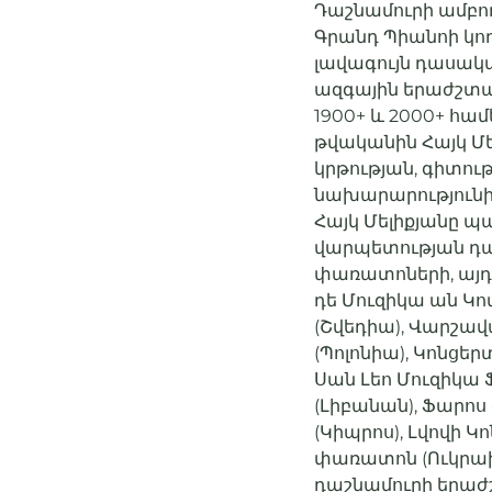
Դաշնամուրի ամբող
Գրանդ Պիանոի կող
լավագույն դասակ
ազգային երաժշտա
1900+ և 2000+ հա
թվականին Հայկ Մե
կրթության, գիտութ
նախարարությունից
Հայկ Մելիքյանը 
վարպետության դա
փառատոների, այդ 
դե Մուզիկա ան Կո
(Շվեդիա), Վարշավ
(Պոլոնիա), Կոնցեր
Սան Լեո Մուզիկա 
(Լիբանան), Ֆարո
(Կիպրոս), Լվովի
փառատոն (Ուկրա
դաշնամուրի երաժշ