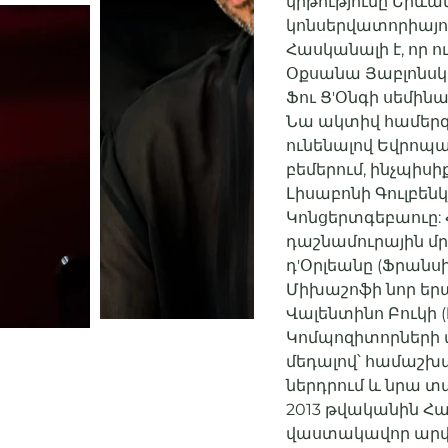
կրթությունը Երև
կոնսերվատորիայու
Հասկանալի է, որ 
Օքսանա Յաբլոնսկայ
Ֆու Ց'Օնգի սեմինա
Նա ակտիվ համերգայ
ունենալով Եվրոպայ
բեմերում, ինչպիս
Լիսաբոնի Գուլբեն
Կոնցերտգեբաուը: 
դաշնամուրային մրց
դ'Օրլեանը (Ֆրանսի
Միխաշոֆի նոր երա
Վալենտինո Բուկի 
Կոմպոզիտորների մ
մեդալով՝ համաշխ
ներդրում և նրա 
2013 թվականին Հա
վաստակավոր արվե