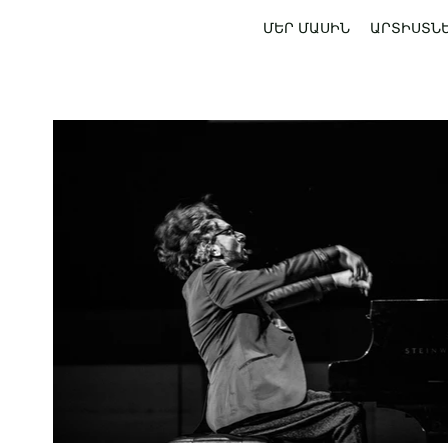
ՄԵՐ ՄԱՍԻՆ
ԱՐՏԻՍՏՆ