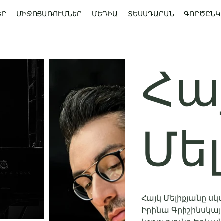
ԵՐ
ՄԻՋՈՑԱՌՈՒՄՆԵՐ
ՄԵԴԻԱ
ՏԵՍԱԴԱՐԱՆ
ԳՈՐԾԸՆԿ
Հա
Մե
Հայկ Մելիքյանը սկ
Իրինա Գրիշինսկայ