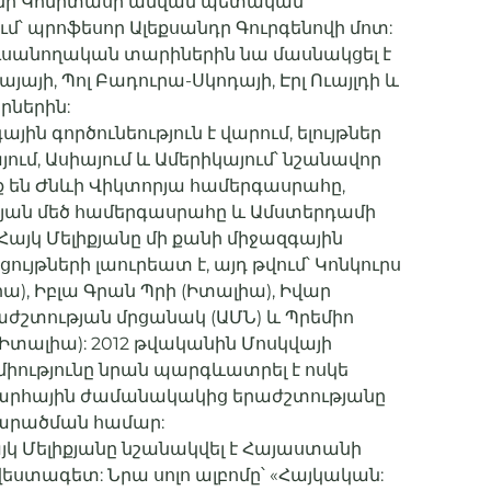
անի Կոմիտասի անվան պետական
մ՝ պրոֆեսոր Ալեքսանդր Գուրգենովի մոտ:
ուսանողական տարիներին նա մասնակցել է
այի, Պոլ Բադուրա-Սկոդայի, Էրլ Ուայլդի և
րներին:
ին գործունեություն է վարում, ելույթներ
ում, Ասիայում և Ամերիկայում՝ նշանավոր
իք են Ժնևի Վիկտորյա համերգասրահը,
կյան մեծ համերգասրահը և Ամստերդամի
Հայկ Մելիքյանը մի քանի միջազգային
ույթների լաուրեատ է, այդ թվում՝ Կոնկուրս
ա), Իբլա Գրան Պրի (Իտալիա), Իվար
ժշտության մրցանակ (ԱՄՆ) և Պրեմիո
(Իտալիա): 2012 թվականին Մոսկվայի
իությունը նրան պարգևատրել է ոսկե
արհային ժամանակակից երաժշտությանը
տարածման համար:
յկ Մելիքյանը նշանակվել է Հայաստանի
ստագետ: Նրա սոլո ալբոմը՝ «Հայկական: