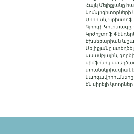
Հայկ Մելիքյանը հ
կոմպոզիտորների և
Մորոան, Կրիստոֆ 
Գյորգի Կուրտագը,
Կրժիշտոֆ Փենդերե
Էխսեբարիան և շատ
Մելիքյանը ստեղծե
ասամբլային, գործի
սիմֆոնիկ ստեղծագ
տրանսկրիպցիանե
կարգավորումները
են սիրելի կտորնե