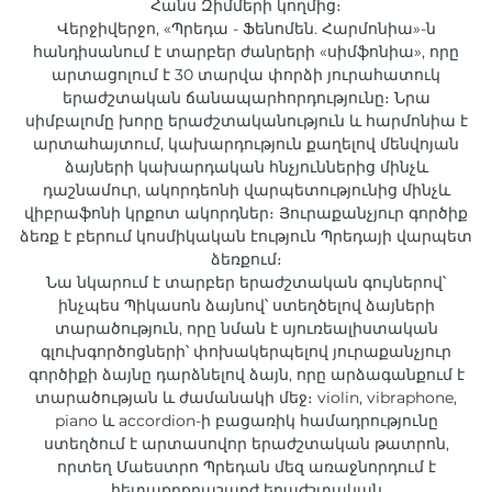
Հանս Զիմմերի կողմից։
Վերջիվերջո, «Պրեդա - Ֆենոմեն. Հարմոնիա»-ն
հանդիսանում է տարբեր ժանրերի «սիմֆոնիա», որը
արտացոլում է 30 տարվա փորձի յուրահատուկ
երաժշտական ճանապարհորդությունը։ Նրա
սիմբալոմը խորը երաժշտականություն և հարմոնիա է
արտահայտում, կախարդություն քաղելով մենվոյան
ձայների կախարդական հնչյուններից մինչև
դաշնամուր, ակորդեոնի վարպետությունից մինչև
վիբրաֆոնի կրքոտ ակորդներ։ Յուրաքանչյուր գործիք
ձեռք է բերում կոսմիկական էություն Պրեդայի վարպետ
ձեռքում։
Նա նկարում է տարբեր երաժշտական գույներով՝
ինչպես Պիկասոն ձայնով՝ ստեղծելով ձայների
տարածություն, որը նման է սյուռեալիստական
գլուխգործոցների՝ փոխակերպելով յուրաքանչյուր
գործիքի ձայնը դարձնելով ձայն, որը արձագանքում է
տարածության և ժամանակի մեջ։ violin, vibraphone,
piano և accordion-ի բացառիկ համադրությունը
ստեղծում է արտասովոր երաժշտական թատրոն,
որտեղ Մաեստրո Պրեդան մեզ առաջնորդում է
հետաքրքրաշարժ երաժշտական