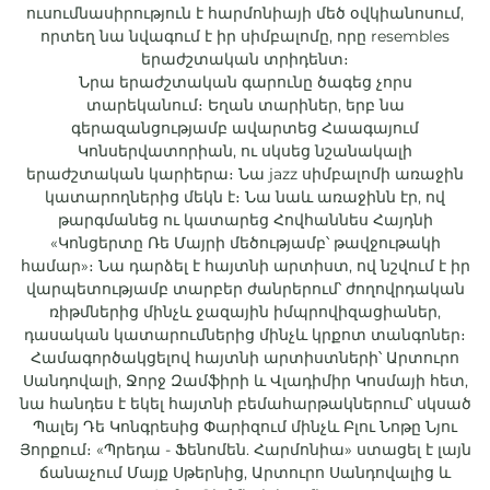
ուսումնասիրություն է հարմոնիայի մեծ օվկիանոսում,
որտեղ նա նվագում է իր սիմբալոմը, որը resembles
երաժշտական տրիդենտ։
Նրա երաժշտական ​​գարունը ծագեց չորս
տարեկանում։ Եղան տարիներ, երբ նա
գերազանցությամբ ավարտեց Հաագայում
Կոնսերվատորիան, ու սկսեց նշանակալի
երաժշտական կարիերա։ Նա jazz սիմբալոմի առաջին
կատարողներից մեկն է։ Նա նաև առաջինն էր, ով
թարգմանեց ու կատարեց Հովհաննես Հայդնի
«Կոնցերտը Ռե Մայրի մեծությամբ՝ թավջութակի
համար»։ Նա դարձել է հայտնի արտիստ, ով նշվում է իր
վարպետությամբ տարբեր ժանրերում՝ ժողովրդական
ռիթմներից մինչև ջազային իմպրովիզացիաներ,
դասական կատարումներից մինչև կրքոտ տանգոներ։
Համագործակցելով հայտնի արտիստների՝ Արտուրո
Սանդովալի, Ջորջ Զամֆիրի և Վլադիմիր Կոսմայի հետ,
նա հանդես է եկել հայտնի բեմահարթակներում՝ սկսած
Պալեյ Դե Կոնգրեսից Փարիզում մինչև Բլու Նոթը Նյու
Յորքում։ «Պրեդա - Ֆենոմեն. Հարմոնիա» ստացել է լայն
ճանաչում Մայք Սթերնից, Արտուրո Սանդովալից և