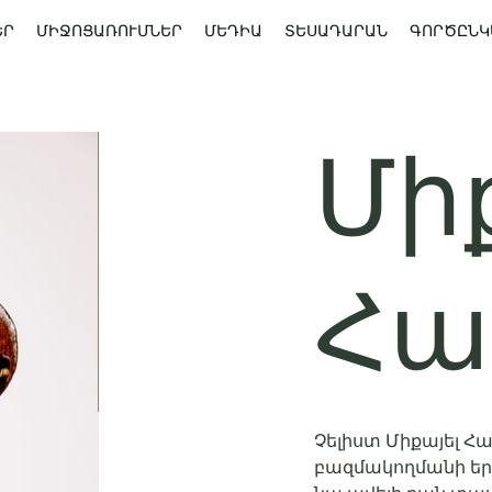
ԵՐ
ՄԻՋՈՑԱՌՈՒՄՆԵՐ
ՄԵԴԻԱ
ՏԵՍԱԴԱՐԱՆ
ԳՈՐԾԸՆԿ
Մի
Հա
Չելիստ Միքայել 
բազմակողմանի եր