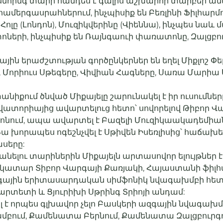
նհինգ տարի հանդես է գալիս աշխարհի տարբեր անկյ
ել համերգասրահներում, ինչպիսիք են Բեռլինի Ֆիլհարմ
ր Հոլը (Լոնդոն), Մուզիկվերինը (Վիեննա), ինչպես նաև
րի, ինչպիսիք են Ռայնգաուի փառատոնը, Զալցբուր
ն երաժշտության գործընկերներ են եղել Միքլոշ Փեր
, Մորիուս Սթեգերը, Վիվիան Հագները, Սառա Մարիա 
իքում ծնված Միքայելը շարունակել է իր ուսումն
ատորիայից ավարտելուց հետո՝ սովորելով Թիբոր Վա
իոնում, ապա ավարտել է Բազելի Մուզիկաակադեմիա
ա խորապես ոգեշնչվել է Սթիվեն Իսեռլիսից՝ հաճախե
սերը:
անելու տարիներին Միքայելն արտասովոր ելույթներ է 
ակատար Տիբոր Վարգայի Քառյակի, Հայաստանի ֆիլ
ային երիտասարդական սիմֆոնիկ նվագախմբի հետ: 
արտետի և Ցյուրիխի Սթրինգ Տրիոյի անդամ:
 է որպես գլխավոր չելո Բասկերի ազգային նվագախմբ
մբում, Քամենատա Բերնում, Քամենատա Զալցբուրգո