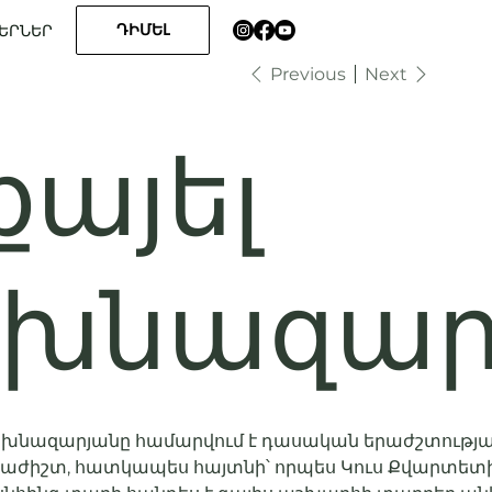
ԴԻՄԵԼ
ԵՐՆԵՐ
Previous
Next
քայել
խնազար
Հախնազարյանը համարվում է դասական երաժշտությ
աժիշտ, հատկապես հայտնի՝ որպես Կուս Քվարտետի 