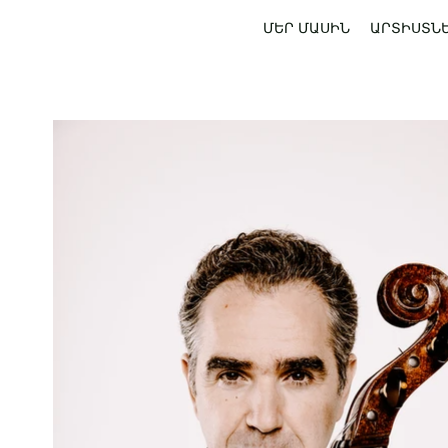
ՄԵՐ ՄԱՍԻՆ
ԱՐՏԻՍՏՆ