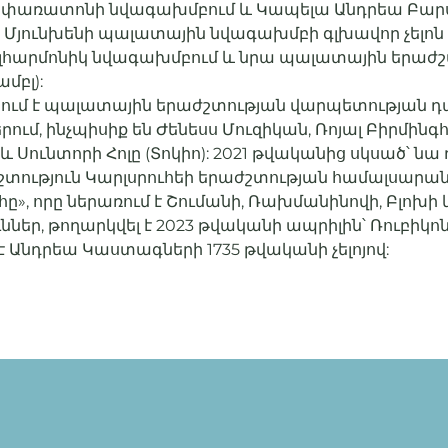
ի փառատոնի նվագախմբում և Կապելա Անդրեա Բարս
 Մյունխենի պալատային նվագախմբի գլխավոր չելոն
 ֆիլհարմոնիկ նվագախմբում և նրա պալատային երաժշտ
մբլ):
նում է պալատային երաժշտության վարպետության դ
ում, ինչպիսիք են Ժենեսս Մուզիկան, Ռոյալ Բիրմինգ
 Սունտորի Հոլը (Տոկիո): 2021 թվականից սկսած՝ նա
տություն Կարլսրուհեի երաժշտության համալսարան
», որը ներառում է Շումանի, Ռախմանինովի, Բլոխի
ներ, թողարկվել է 2023 թվականի ապրիլին՝ Ռուբիկոն լ
է Անդրեա Կաստագների 1735 թվականի չելոյով: