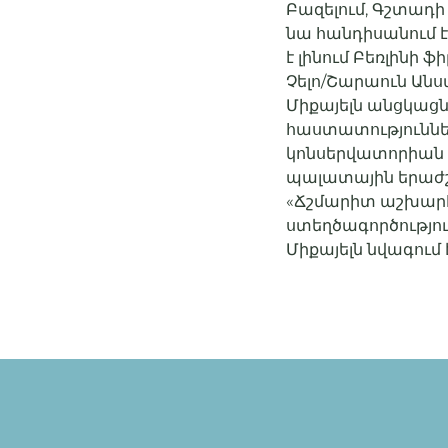
Բազելում, Գշտադ
նա հանդիսանում է
է լինում Բեռլինի
Չելո/Շարաուն Անսա
Միքայելն անցկաց
հաստատություններ
կոնսերվատորիան և
պալատային երաժշ
«Ճշմարիտ աշխարհը
ստեղծագործություն
Միքայելն նվագում 