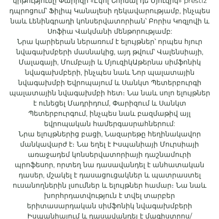
կրթությունը Փարիզի «Էկոլ Նորմալ դե Մյուզիկ» prestiž
դպրոցում՝ Ֆիլիպ Կանալեսի ղեկավարությամբ, ինչպես
նաև Լենինգրադի կոնսերվատորիան՝ Բորիս Կոզլովի և
Սոֆիա Վակմանի մենթորությամբ:
Նրա կարիերան ներառում է ելույթներ՝ որպես հյուր
նվագախմբերի մասնակից, այդ թվում՝ Վալենսիայի,
Մալագայի, Մումբայի և ՄյուզիկԱթերնա սիմֆոնիկ
նվագախմբերի, ինչպես նաև Նոր պալատային
նվագախմբի Եվրոպայում և Սանկտ Պետերբուրգի
պալատային նվագախմբի հետ։ Նա նաև սոլո ելույթներ
է ունեցել Մադրիդում, Փարիզում և Սանկտ
Պետերբուրգում, ինչպես նաև բազմաթիվ այլ
եվրոպական համերգասրահներում:
Նրա ելույթներից բացի, Նազարեթը հեղինակավոր
մանկավարժ է։ Նա եղել է Իսպանիայի Մուրսիայի
առաջադեմ կոնսերվատորիայի դաշնամուրի
պրոֆեսոր, որտեղ նա դասավանդել է անհատական
դասեր, մշակել է դասացուցակներ և պատրաստել
ուսանողներին լսումներ և ելույթներ համար։ Նա նաև
խորհրդատվություն է տվել տարբեր
երիտասարդական սիմֆոնիկ նվագախմբերի
Իսպանիայում և դասավանդել է մագիստրոս/