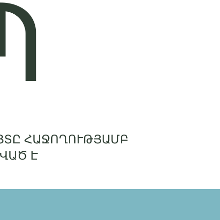
Պ
ՅՏԸ ՀԱՋՈՂՈՒԹՅԱՄԲ
ՎԱԾ Է