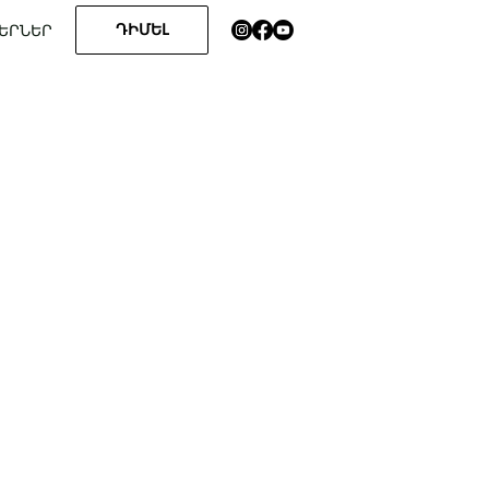
ԴԻՄԵԼ
ԵՐՆԵՐ