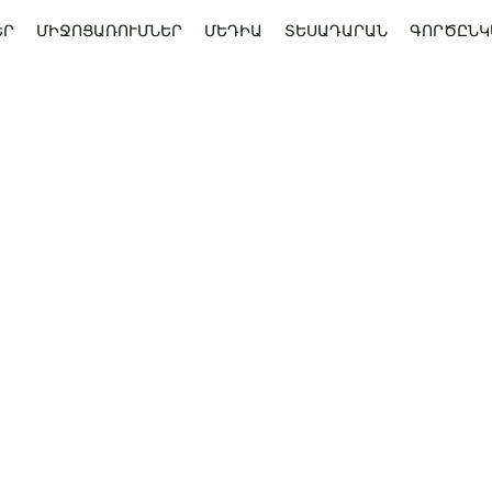
ԵՐ
ՄԻՋՈՑԱՌՈՒՄՆԵՐ
ՄԵԴԻԱ
ՏԵՍԱԴԱՐԱՆ
ԳՈՐԾԸՆԿ