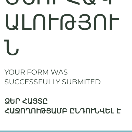
ԱԼՈՒԹՅՈՒ
Ն
YOUR FORM WAS
SUCCESSFULLY SUBMITED
ՁԵՐ ՀԱՅՏԸ
ՀԱՋՈՂՈՒԹՅԱՄԲ
ԸՆԴՈՒՆՎԵԼ Է