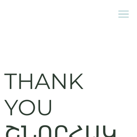
THANK
YOU
ՇՆՈՐՀԱԿ